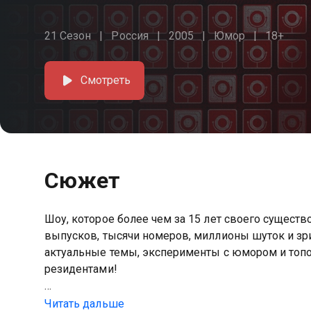
21 Сезон
Россия
2005
Юмор
18+
Смотреть
Сюжет
Шоу, которое более чем за 15 лет своего сущест
выпусков, тысячи номеров, миллионы шуток и зри
актуальные темы, эксперименты с юмором и топо
резидентами!
Посмотреть онлайн 7 сезон сериала Comedy Club
Читать дальше