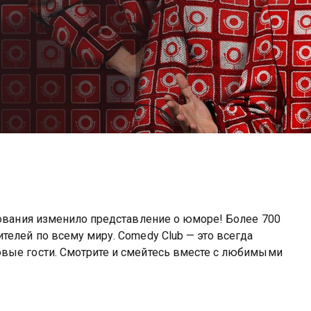
вования изменило представление о юморе! Более 700
телей по всему миру. Comedy Club — это всегда
вые гости. Смотрите и смейтесь вместе с любимыми
 вы можете совершенно бесплатно в хорошем HD